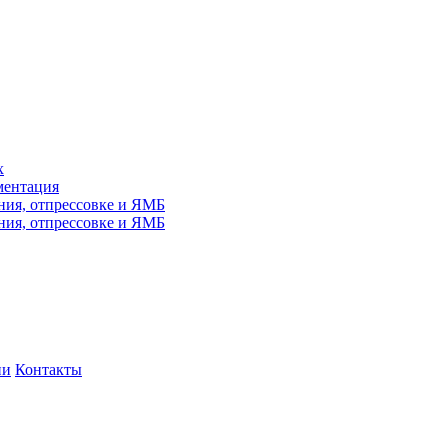
х
ментация
ния, отпрессовке и ЯМБ
ния, отпрессовке и ЯМБ
ни
Контакты