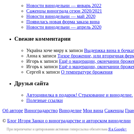
Новости винодельни — январь 2022
Саженцы винограда сезон 2020/2021
Новости винодельни — май 2020
Появилась новая форма заказа вина
Новости винодельни — апрель 2020
Свежие комментарии
Україна хоче миру
к записи
Выдержка вина в бочка
Анна
к записи
Тихое брожение, или вторичная фер
Игорь
к записи
Ещё о мацерации, окончании броже
Игорь
к записи
Ещё о мацерации, окончании броже
Сергей
к записи
О температуре брожения
Друзья сайта
Автоцивилка в подарок! Страхование и виноделие.
Полезные ссылки
Об авторе
Виноградарство
Виноделие
Мои вина
Саженцы
Гра
©
Блог Игоря Заики о виноградарстве и авторском виноделии
При перепечатке и цитировании активная гиперссылка обязательна
Я в Google+