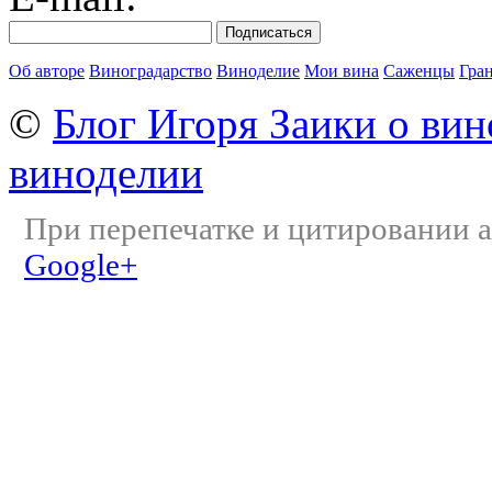
Об авторе
Виноградарство
Виноделие
Мои вина
Саженцы
Гра
©
Блог Игоря Заики о вин
виноделии
При перепечатке и цитировании а
Google+