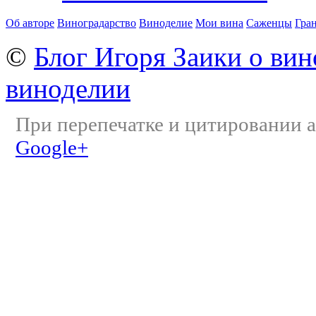
Об авторе
Виноградарство
Виноделие
Мои вина
Саженцы
Гра
©
Блог Игоря Заики о вин
виноделии
При перепечатке и цитировании а
Google+