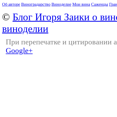
Об авторе
Виноградарство
Виноделие
Мои вина
Саженцы
Гра
©
Блог Игоря Заики о вин
виноделии
При перепечатке и цитировании а
Google+