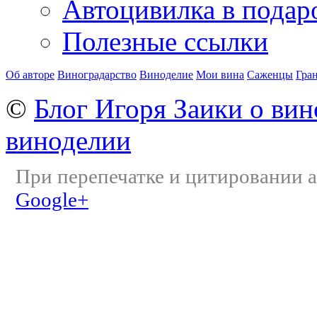
Автоцивилка в подар
Полезные ссылки
Об авторе
Виноградарство
Виноделие
Мои вина
Саженцы
Гра
©
Блог Игоря Заики о вин
виноделии
При перепечатке и цитировании а
Google+