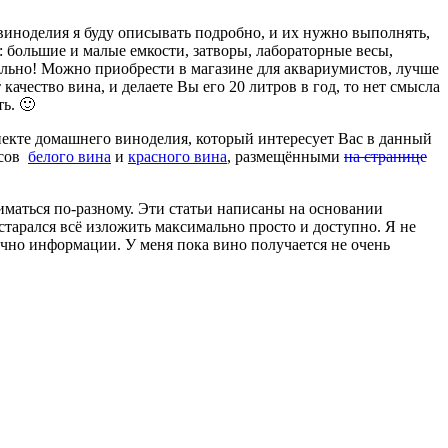
 виноделия я буду описывать подробно, и их нужно выполнять,
 большие и малые емкости, затворы, лабораторные весы,
ельно! Можно приобрести в магазине для аквариумистов, лучше
ачество вина, и делаете Вы его 20 литров в год, то нет смысла
ть. 🙂
спекте домашнего виноделия, который интересует Вас в данный
ссов
белого вина
и
красного вина
, размещёнными
на странице
иматься по-разному. Эти статьи написаны на основании
тарался всё изложить максимально просто и доступно. Я не
точно информации. У меня пока вино получается не очень