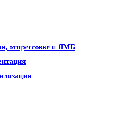
ия, отпрессовке и ЯМБ
ментация
билизация