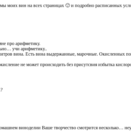
амы моих вин на всех страницах 🙂 и подробно расписанных ус
мне про арифметику.
льно… учи арифметику..
литров вина. Есть вина выдержанные, марочные. Окисленных пока
окисление не может происходить без присутсвия избытка кислор
к?
 домашнем виноделии Ваше творчество смотрится несколько… не