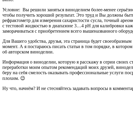
Условие: Вы решили заняться виноделием более-менее серьёзно
чтобы получить хороший результат. Это труд и Вы должны быть
рефрактометр для измерения сахаристости сусла, точный ареом
с тестовой жидкостью в диапазоне 3…4 рН для калибровки кажды
заморачиваться с приобретением всего вышеназванного оборудо
Для Вашего удобства, друзья, эта страница будет своеобразны
момент. А я постараюсь писать статьи в том порядке, в котор
об авторском виноделии.
Информация о виноделии, которую я расскажу в серии своих ст
переработки моим опытом рекомендаций моих друзей, винодело
беру на себя смелость оказывать профессиональные услуги пос
плохим. 😉
Ну что, начнём? И не стесняйтесь задавать вопросы в комментар