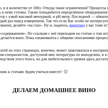
, и в количестве от 100л. Откуда такие ограничения? Процессы
 к нему готовы. Также понадобится определённое оборудование:
етр с узкой высокой мензуркой, и рН-метр. Последний — обязат
й раз перед измерением. Так что если Вас особо не интересует к
вания, делайте «на глаз». Ну и, надеюсь,
виноград
у вас тоже ес
м «содержанием». По ссылкам с неё переходим на статью о том а
ом делается вино. Пока ознакомьтесь с общими описаниями проце
атей на этих страницах, конечно, может трактоваться и восприн
в-специалистов, доступной мне литературы по виноделию, и я с
редством этого блога, но для любительского уровня здесь доста
иях к статьям: будем учиться вместе! 🙂
ДЕЛАЕМ ДОМАШНЕЕ ВИНО