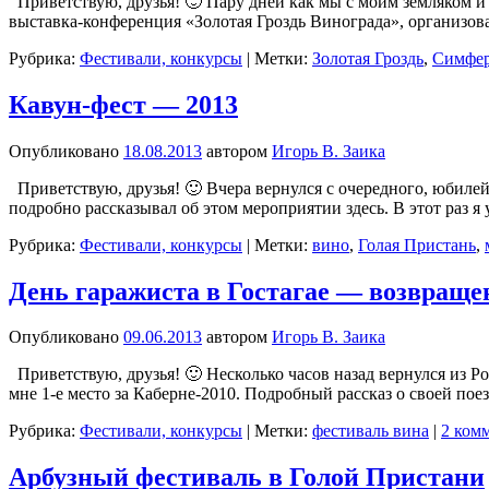
Приветствую, друзья! 🙂 Пару дней как мы с моим земляком и 
выставка-конференция «Золотая Гроздь Винограда», организ
Рубрика:
Фестивали, конкурсы
|
Метки:
Золотая Гроздь
,
Симфер
Кавун-фест — 2013
Опубликовано
18.08.2013
автором
Игорь В. Заика
Приветствую, друзья! 🙂 Вчера вернулся с очередного, юбилей
подробно рассказывал об этом мероприятии здесь. В этот раз я
Рубрика:
Фестивали, конкурсы
|
Метки:
вино
,
Голая Пристань
,
День гаражиста в Гостагае — возвраще
Опубликовано
09.06.2013
автором
Игорь В. Заика
Приветствую, друзья! 🙂 Несколько часов назад вернулся из Ро
мне 1-е место за Каберне-2010. Подробный рассказ о своей п
Рубрика:
Фестивали, конкурсы
|
Метки:
фестиваль вина
|
2 ком
Арбузный фестиваль в Голой Пристани