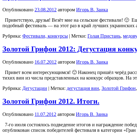
Опубликовано
23.08.2012
автором
Игорь В. Заика
Приветствую, друзья! Везёт мне на сельские фестивали! 🙂 Ещ
подобный фестиваль — на этот раз в край лучших украинских
Рубрика:
Фестивали, конкурсы
|
Метки:
Голая Пристань
,
медов
Золотой Грифон 2012: Дегустация конк
Опубликовано
16.07.2012
автором
Игорь В. Заика
Привет всем интересующимся! 🙂 Наконец пришёл черёд расска
тихих вин из числа представленных на конкурс образцов. На 
Рубрика:
Дегустации
|
Метки:
дегустация вин
,
Золотой Грифон
Золотой Грифон 2012. Итоги.
Опубликовано
11.07.2012
автором
Игорь В. Заика
7-го июля состоялось подведение итогов и награждение побед
опубликован список победителей фестиваля в категории «Гран