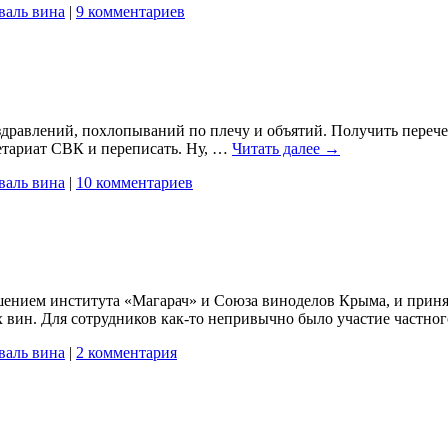
валь вина
|
9 комментариев
равлений, похлопываний по плечу и объятий. Получить перечень
етариат СВК и переписать. Ну, …
Читать далее
→
валь вина
|
10 комментариев
ением института «Магарач» и Союза виноделов Крыма, и принят
х вин. Для сотрудников как-то непривычно было участие частн
валь вина
|
2 комментария