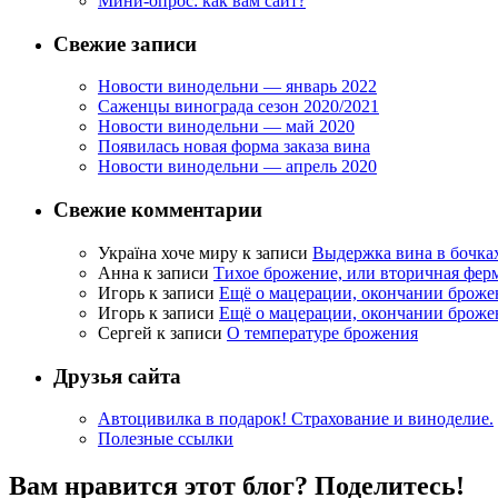
Мини-опрос: как вам сайт?
Свежие записи
Новости винодельни — январь 2022
Саженцы винограда сезон 2020/2021
Новости винодельни — май 2020
Появилась новая форма заказа вина
Новости винодельни — апрель 2020
Свежие комментарии
Україна хоче миру
к записи
Выдержка вина в бочка
Анна
к записи
Тихое брожение, или вторичная фер
Игорь
к записи
Ещё о мацерации, окончании броже
Игорь
к записи
Ещё о мацерации, окончании броже
Сергей
к записи
О температуре брожения
Друзья сайта
Автоцивилка в подарок! Страхование и виноделие.
Полезные ссылки
Вам нравится этот блог? Поделитесь!