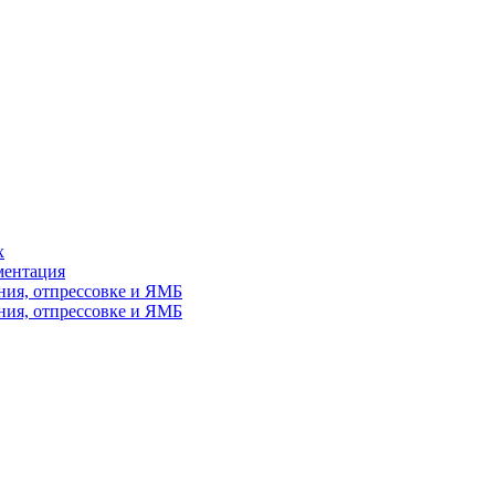
х
ментация
ния, отпрессовке и ЯМБ
ния, отпрессовке и ЯМБ