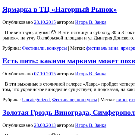
Ярмарка в ТЦ «Нагорный Рынок»
Опубликовано
28.10.2015
автором
Игорь В. Заика
Приветствую, друзья! 🙂 В эти пятницу и субботу, 30 и 31 ок
рынок», на углу Октябрьской площади и ул.Дмитрия Донского
Рубрика:
Фестивали, конкурсы
|
Метки:
фестиваль вина
,
ярмар
Есть пить: какими марками может похв
Опубликовано
07.10.2015
автором
Игорь В. Заика
В эти выходные в столичной галерее «Лавра» пройдет четверты
том, что украинское виноделие существует, и подсказал, на ка
Рубрика:
Uncategorized
,
Фестивали, конкурсы
|
Метки:
вино
,
иг
Золотая Гроздь Винограда, Симферопол
Опубликовано
28.08.2013
автором
Игорь В. Заика