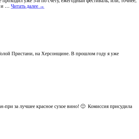
проходил уже 5-й по счёту, ежегодный фестиваль, или, точнее,
к и …
Читать далее
→
 Голой Пристани, на Херсонщине. В прошлом году я уже
ран-при за лучшее красное сухое вино! 🙂 Комиссия присудила