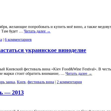
тября, желающие попробовать и купить моё вино, а также медову
. Там будет …
Читать далее
→
ка
|
6 комментариев
астаться украинское виноделие
й Киевский фестиваль вина «Kiev Food&Wine Festival». В честь
кие марки стоит обратить внимание, …
Читать далее
→
орь заика
,
Киев
,
фестиваль вина
|
2 комментария
ь — 2013