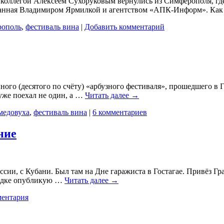
коллегой Алексеем Сухоруковым вернулись из Симферополя, где 
ованная Владимиром Ярмилкой и агентством «АПК-Информ». Ка
ополь
,
фестиваль вина
|
Добавить комментарий
ного (десятого по счёту) «арбузного фестиваля», прошедшего в
 уже поехал не один, а …
Читать далее
→
медовуха
,
фестиваль вина
|
6 комментариев
ние
ссии, с Кубани. Был там на Дне гаражиста в Гостагае. Привёз Г
оездке опубликую …
Читать далее
→
ментария