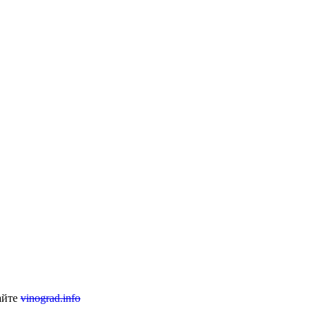
айте
vinograd.info