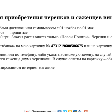
я приобретения черенков и саженцев ви
бами доставки или самовывозом с 01 ноября по 01 мая.
ртов — привитые.
0 грн. Заказы рассылаются только «Новой Поштой». Черенки и с
атбанка» на мою карточку
№ 4731219600586675
или на карточк
мом или по телефону, либо указать возможную замену, на случай
ого саженца двумя черенками. В случае оплаты на карточку – об
зированном интернет-магазине.
Поделиться…