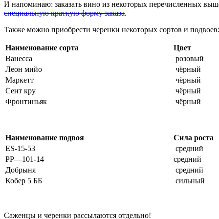
И напоминаю: заказать вино из некоторых перечисленных выше 
специальную краткую форму заказа
.
Также можно приобрести черенки некоторых сортов и подвоев
Наименование сорта
Цвет
Ванесса
розовый
Леон мийо
чёрный
Маркетт
чёрный
Сент кру
чёрный
Фронтиньяк
чёрный
Наименование подвоя
Сила роста
ES-15-53
средний
PP—101-14
средний
Добрыня
средний
Кобер 5 ББ
сильный
Саженцы и черенки рассылаются отдельно!