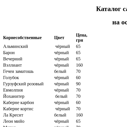
Каталог с
на ос
Цена,
Корнесобственные
Цвет
грн
Альминский
чёрный
65
Барон
чёрный
65
Вечерний
чёрный
65
Вэллиант
чёрный
160
Гечеи заматошь
белый
70
Голубок
чёрный
60
Гурзуфский розовый
чёрный
90
Евмолпия
чёрный
70
Йоханитер
белый
70
Каберне карбон
чёрный
60
Каберне кортис
чёрный
70
Ла Креснт
белый
160
Леон мийо
чёрный
65