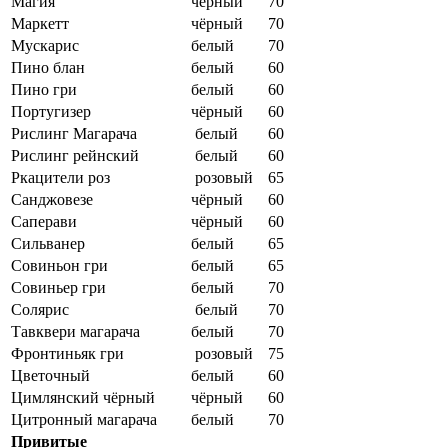
Магия
чёрный
70
Маркетт
чёрный
70
Мускарис
белый
70
Пино блан
белый
60
Пино гри
белый
60
Португизер
чёрный
60
Рислинг Магарача
белый
60
Рислинг рейнский
белый
60
Ркацители роз
розовый
65
Санджовезе
чёрный
60
Саперави
чёрный
60
Сильванер
белый
65
Совиньон гри
белый
65
Совиньер гри
белый
70
Солярис
белый
70
Тавквери магарача
белый
70
Фронтиньяк гри
розовый
75
Цветочный
белый
60
Цимлянский чёрный
чёрный
60
Цитронный магарача
белый
70
Привитые