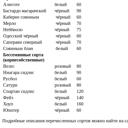
Алиготе
белый
60
Бастардо магарачский
чёрный
90
Каберне совиньон
чёрный
60
Мерло
чёрный
70
Неббиоло
чёрный
75
Одесский чёрный
чёрный
60
Саперави северный
чёрный
70
Совиньон блан
белый
60
Бессемянные сорта
(корнесобственные)
Велес
розовый
80
Ниагара сидлис
белый
90
Русбол
белый
60
Сатурн
розовый
80
Спартан сидлис
белый
120
Фейз
чёрный
140
Хоуп
белый
160
Юпитер
чёрный
60
Подробные описания перечисленных сортов можно найти на с