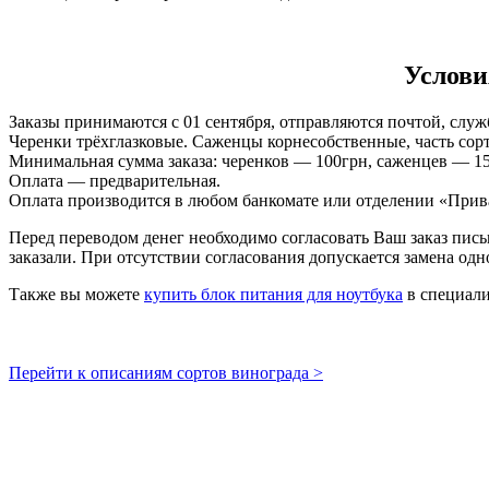
Услови
Заказы принимаются с 01 сентября, отправляются почтой, служ
Черенки трёхглазковые. Саженцы корнесобственные, часть со
Минимальная сумма заказа: черенков — 100грн, саженцев — 15
Оплата — предварительная.
Оплата производится в любом банкомате или отделении «Прив
Перед переводом денег необходимо согласовать Ваш заказ пись
заказали. При отсутствии согласования допускается замена одн
Также вы можете
купить блок питания для ноутбука
в специали
Перейти к описаниям сортов винограда >