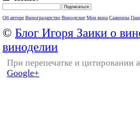
Об авторе
Виноградарство
Виноделие
Мои вина
Саженцы
Гра
©
Блог Игоря Заики о вин
виноделии
При перепечатке и цитировании а
Google+