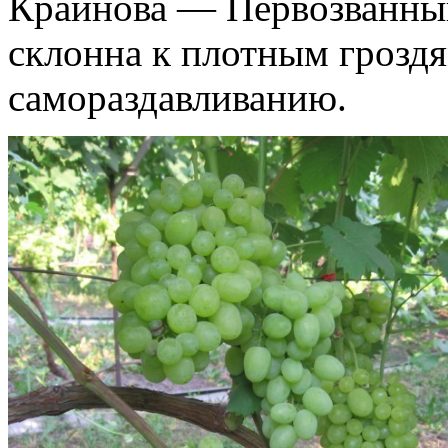
Крайнова — Первозванны
склонна к плотным гроздям
самораздавливанию.