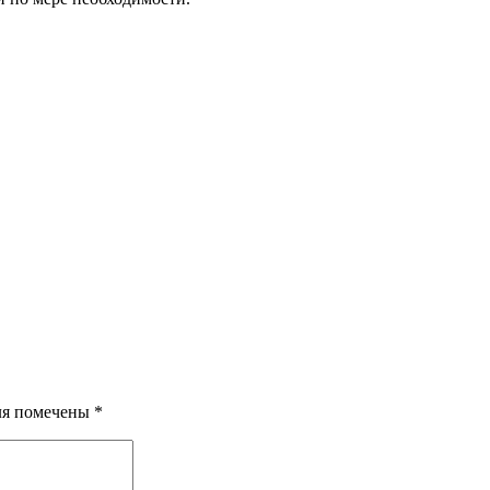
ля помечены
*