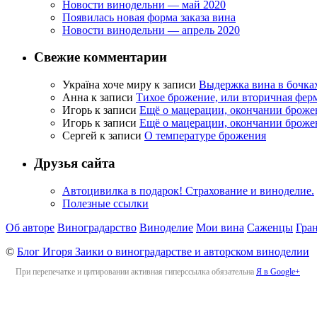
Новости винодельни — май 2020
Появилась новая форма заказа вина
Новости винодельни — апрель 2020
Свежие комментарии
Україна хоче миру
к записи
Выдержка вина в бочка
Анна
к записи
Тихое брожение, или вторичная фер
Игорь
к записи
Ещё о мацерации, окончании броже
Игорь
к записи
Ещё о мацерации, окончании броже
Сергей
к записи
О температуре брожения
Друзья сайта
Автоцивилка в подарок! Страхование и виноделие.
Полезные ссылки
Об авторе
Виноградарство
Виноделие
Мои вина
Саженцы
Гра
©
Блог Игоря Заики о виноградарстве и авторском виноделии
При перепечатке и цитировании активная гиперссылка обязательна
Я в Google+