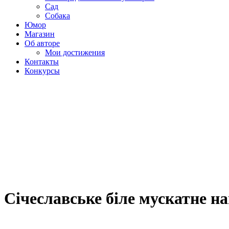
Сад
Собака
Юмор
Магазин
Об авторе
Мои достижения
Контакты
Конкурсы
Січеславське біле мускатне на