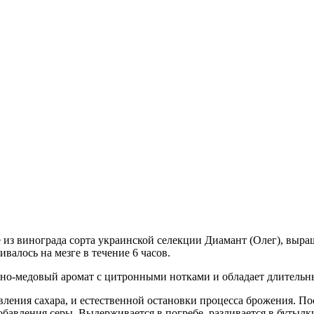
 из винограда сорта украинской селекции Диамант (Олег), выр
валось на мезге в течение 6 часов.
атно-медовый аромат с цитронными нотками и обладает длительн
ения сахара, и естественной остановки процесса брожения. Посл
бавления серы. Выдерживается в погребе, разливается в бутылк