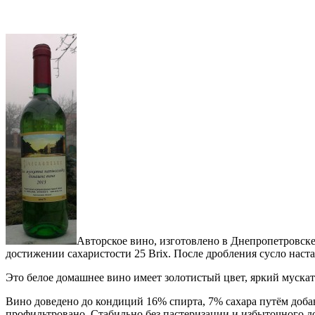
Авторское вино, изготовлено в Днепропетровске
достижении сахаристости 25 Brix. После дробления сусло настаи
Это белое домашнее вино имеет золотистый цвет, яркий муск
Вино доведено до кондиций 16% спирта, 7% сахара путём добавл
профильтровано. Стабильно без пастеризации и избыточного до