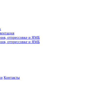
х
ментация
ния, отпрессовке и ЯМБ
ния, отпрессовке и ЯМБ
ни
Контакты