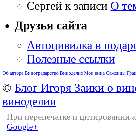
Сергей
к записи
О те
Друзья сайта
Автоцивилка в подар
Полезные ссылки
Об авторе
Виноградарство
Виноделие
Мои вина
Саженцы
Гра
©
Блог Игоря Заики о вин
виноделии
При перепечатке и цитировании а
Google+