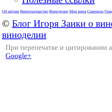
Об авторе
Виноградарство
Виноделие
Мои вина
Саженцы
Гра
©
Блог Игоря Заики о вин
виноделии
При перепечатке и цитировании а
Google+