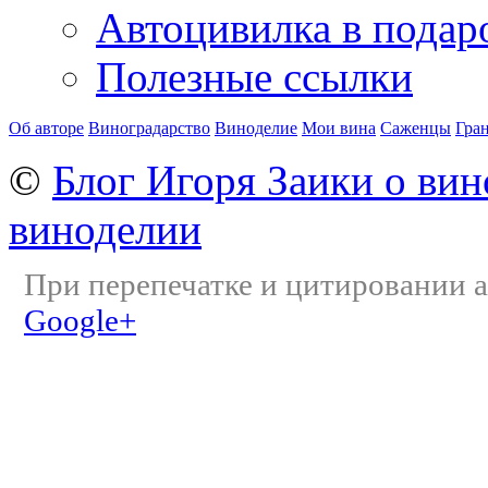
Автоцивилка в подар
Полезные ссылки
Об авторе
Виноградарство
Виноделие
Мои вина
Саженцы
Гра
©
Блог Игоря Заики о вин
виноделии
При перепечатке и цитировании а
Google+