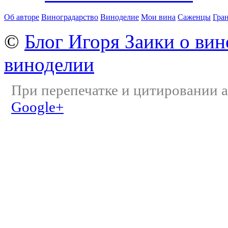
Об авторе
Виноградарство
Виноделие
Мои вина
Саженцы
Гра
©
Блог Игоря Заики о вин
виноделии
При перепечатке и цитировании а
Google+