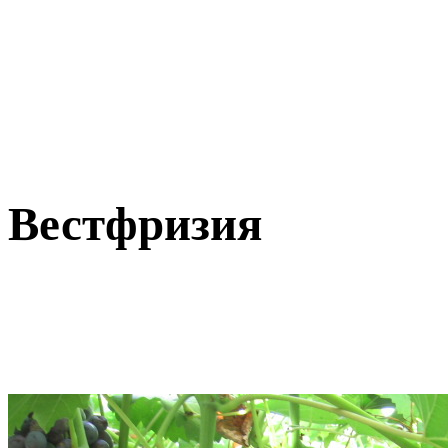
Вестфризия