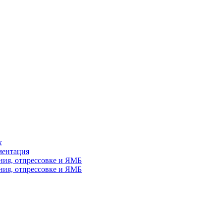
х
ментация
ния, отпрессовке и ЯМБ
ния, отпрессовке и ЯМБ