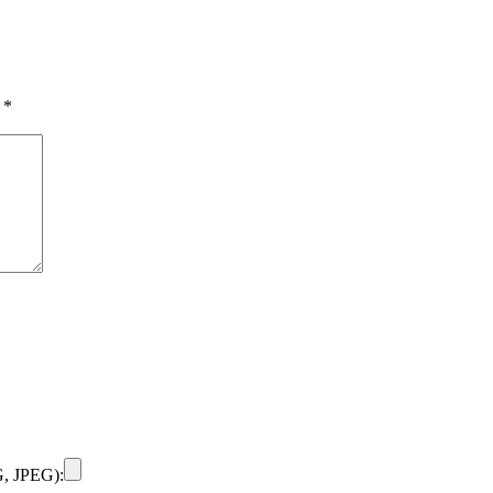
ы
*
, JPEG):