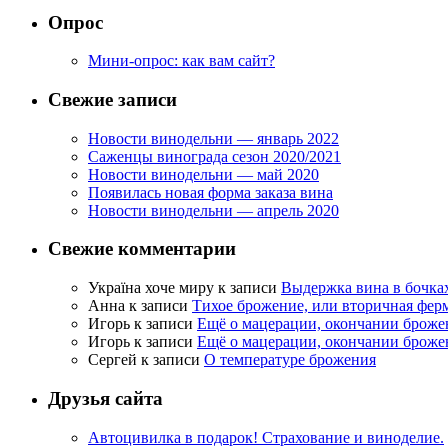
Опрос
Мини-опрос: как вам сайт?
Свежие записи
Новости винодельни — январь 2022
Саженцы винограда сезон 2020/2021
Новости винодельни — май 2020
Появилась новая форма заказа вина
Новости винодельни — апрель 2020
Свежие комментарии
Україна хоче миру
к записи
Выдержка вина в бочка
Анна
к записи
Тихое брожение, или вторичная фер
Игорь
к записи
Ещё о мацерации, окончании броже
Игорь
к записи
Ещё о мацерации, окончании броже
Сергей
к записи
О температуре брожения
Друзья сайта
Автоцивилка в подарок! Страхование и виноделие.