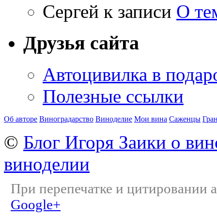
Сергей
к записи
О те
Друзья сайта
Автоцивилка в подар
Полезные ссылки
Об авторе
Виноградарство
Виноделие
Мои вина
Саженцы
Гра
©
Блог Игоря Заики о вин
виноделии
При перепечатке и цитировании а
Google+