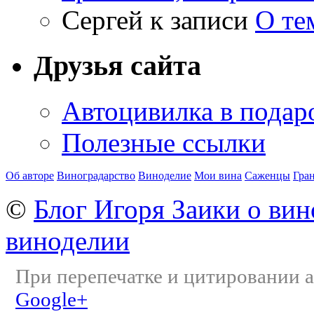
Сергей
к записи
О те
Друзья сайта
Автоцивилка в подар
Полезные ссылки
Об авторе
Виноградарство
Виноделие
Мои вина
Саженцы
Гра
©
Блог Игоря Заики о вин
виноделии
При перепечатке и цитировании а
Google+