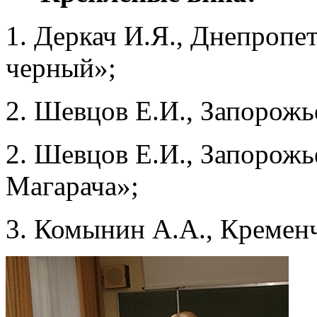
1. Деркач И.Я., Днепропе
черный»;
2. Шевцов Е.И., Запорожье
2. Шевцов Е.И., Запорожь
Магарача»;
3. Комынин А.А., Кременч