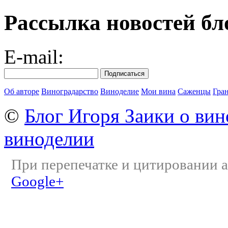
Рассылка новостей бл
E-mail:
Об авторе
Виноградарство
Виноделие
Мои вина
Саженцы
Гра
©
Блог Игоря Заики о вин
виноделии
При перепечатке и цитировании а
Google+